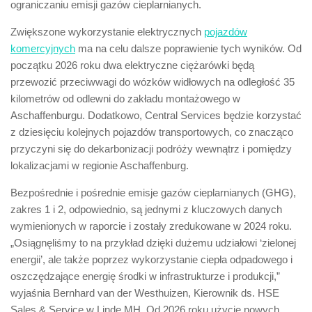
ograniczaniu emisji gazów cieplarnianych.
Zwiększone wykorzystanie elektrycznych
pojazdów
komercyjnych
ma na celu dalsze poprawienie tych wyników. Od
początku 2026 roku dwa elektryczne ciężarówki będą
przewozić przeciwwagi do wózków widłowych na odległość 35
kilometrów od odlewni do zakładu montażowego w
Aschaffenburgu. Dodatkowo, Central Services będzie korzystać
z dziesięciu kolejnych pojazdów transportowych, co znacząco
przyczyni się do dekarbonizacji podróży wewnątrz i pomiędzy
lokalizacjami w regionie Aschaffenburg.
Bezpośrednie i pośrednie emisje gazów cieplarnianych (GHG),
zakres 1 i 2, odpowiednio, są jednymi z kluczowych danych
wymienionych w raporcie i zostały zredukowane w 2024 roku.
„Osiągnęliśmy to na przykład dzięki dużemu udziałowi ‘zielonej
energii’, ale także poprzez wykorzystanie ciepła odpadowego i
oszczędzające energię środki w infrastrukturze i produkcji,”
wyjaśnia Bernhard van der Westhuizen, Kierownik ds. HSE
Sales & Service w Linde MH. Od 2026 roku użycie nowych