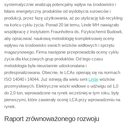
systematycznie analizują potencjalny wpływ na środowisko i
bilans energetyczny produktów od wydobycia surowców i
produkcji, przez fazę użytkowania, aż po utylizację lub recykling
na końcu cyklu życia. Ponad 20 lat temu, Linde MH nawiązało
współpracę z Instytutem Fraunhofera ds. Fizykochemii Budowli,
aby opracować naukową metodologię kompleksowej oceny
wpływu na środowisko swoich wózków widłowych i sprzętu
magazynowego. Firma następnie przeprowadziła oceny cyklu
życia dla kluczowych grup produktów. Od tego czasu
metodologia była nieustannie udoskonalana i
profesjonalizowana. Obecnie, te LCAs opierają się na normach
ISO 14040 i 14044. Już istnieją dla wielu serii
Linde
wózków
przemysłowych. Elektryczne wózki widłowe o udźwigu od 1,0
do 2,0 ton, wprowadzone na rynek wcześniej w tym roku, były
pierwszymi, które zawierały ocenę LCA przy wprowadzeniu na
rynek.
Raport zrównoważonego rozwoju