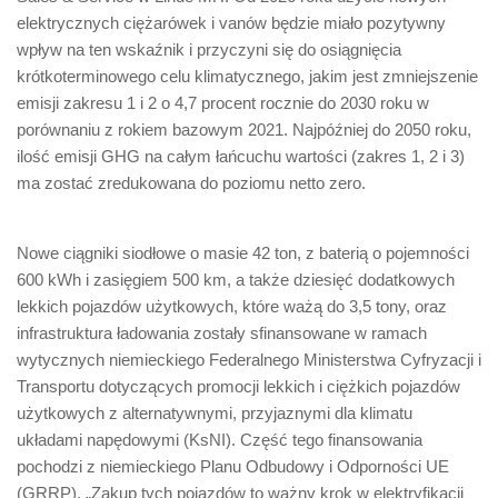
elektrycznych ciężarówek i vanów będzie miało pozytywny
wpływ na ten wskaźnik i przyczyni się do osiągnięcia
krótkoterminowego celu klimatycznego, jakim jest zmniejszenie
emisji zakresu 1 i 2 o 4,7 procent rocznie do 2030 roku w
porównaniu z rokiem bazowym 2021. Najpóźniej do 2050 roku,
ilość emisji GHG na całym łańcuchu wartości (zakres 1, 2 i 3)
ma zostać zredukowana do poziomu netto zero.
Nowe ciągniki siodłowe o masie 42 ton, z baterią o pojemności
600 kWh i zasięgiem 500 km, a także dziesięć dodatkowych
lekkich pojazdów użytkowych, które ważą do 3,5 tony, oraz
infrastruktura ładowania zostały sfinansowane w ramach
wytycznych niemieckiego Federalnego Ministerstwa Cyfryzacji i
Transportu dotyczących promocji lekkich i ciężkich pojazdów
użytkowych z alternatywnymi, przyjaznymi dla klimatu
układami napędowymi (KsNI). Część tego finansowania
pochodzi z niemieckiego Planu Odbudowy i Odporności UE
(GRRP). „Zakup tych pojazdów to ważny krok w elektryfikacji