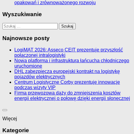
opakowań i zrównoważonego rozwoju
Wyszukiwanie
Szukaj:
Najnowsze posty
LogiMAT 2026: Asseco CEIT prezentuje przyszłość
połączonej intralogistyki
Nowa platforma i infrastruktura łańcucha chłodniczego
uruchomione
DHL zabezpiecza europejski kontrakt na logistykę
pojazdów elektrycznych
Centrum Logistyczne Corby prezentuje innowacje
podczas wizyty VIP
Firma przewozowa dąży do zmniejszenia kosztów
energii elektrycznej o połowę dzięki energii słonecznej
Więcej
Kategorie