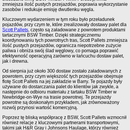
zmniejsza ilość pustych przejazdów, poprawia wykorzystanie
zasobów i redukuje emisję dwutlenku węgla.
Kluczowym wydarzeniem w tym roku było przeładunek
pojazdów, przy czym te, które zrealizowały dostawy palet dla
Scott Pallets
, często są załadowane z powrotem produktami
tartacznymi BSW Timber. Dzięki strategicznemu
koordynowaniu tych powrotnych tras, Scott Pallets zmniejsza
ilość pustych przejazdów, ogranicza niepotrzebne zużycie
paliwa i obniża swój ślad węglowy, co pomaga poprawić
efektywność operacyjną zarówno w łańcuchu dostaw palet,
jak i drewna.
Od sierpnia już około 300 dostaw zostało załadowanych z
powrotem, przy czym większość tych przejazdów obejmuje
flotę Scott Pallets na jej zakładzie w Barry. Te pojazdy były
używane do dostarczania palet do klientów jak zwykle, a
następnie do odbioru materiału z tartaku BSW Timber w
Newbridge-on-Wye na trasie powrotnej. Te przejazdy
powrotne są doskonałym przykładem, jak zrównoważony
rozwój przynosi wartość komercyjną.
Poprzez tę bliską współpracę z BSW, Scott Pallets wzmocnił
również relacje z kluczowymi partnerami transportowymi,
takimi jak H&R Gray i Johnsons Haulage, którzy również