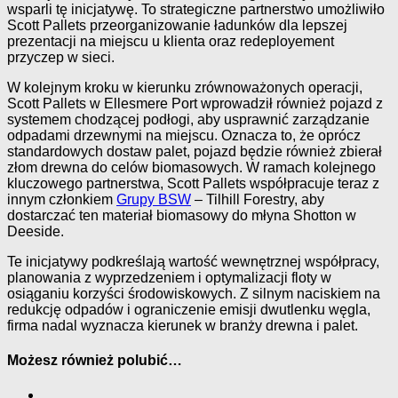
wsparli tę inicjatywę. To strategiczne partnerstwo umożliwiło
Scott Pallets przeorganizowanie ładunków dla lepszej
prezentacji na miejscu u klienta oraz redeployement
przyczep w sieci.
W kolejnym kroku w kierunku zrównoważonych operacji,
Scott Pallets w Ellesmere Port wprowadził również pojazd z
systemem chodzącej podłogi, aby usprawnić zarządzanie
odpadami drzewnymi na miejscu. Oznacza to, że oprócz
standardowych dostaw palet, pojazd będzie również zbierał
złom drewna do celów biomasowych. W ramach kolejnego
kluczowego partnerstwa, Scott Pallets współpracuje teraz z
innym członkiem
Grupy BSW
– Tilhill Forestry, aby
dostarczać ten materiał biomasowy do młyna Shotton w
Deeside.
Te inicjatywy podkreślają wartość wewnętrznej współpracy,
planowania z wyprzedzeniem i optymalizacji floty w
osiąganiu korzyści środowiskowych. Z silnym naciskiem na
redukcję odpadów i ograniczenie emisji dwutlenku węgla,
firma nadal wyznacza kierunek w branży drewna i palet.
Możesz również polubić…